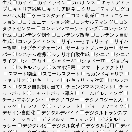
生成
ガイド
ガイドライン
ガバナンス
キャリアアッ
プ
キャリア戦略
キャリア開発
クリエイティブ
グロ
ーバル人材
ケーススタディ
コスト削減
コミュニケー
ション
コミュニケーション術
コンサルティング
コン
タクトセンター
コンテンツマーケティング
コンテンツ
作成
コンテンツ制作
コンテンツ改革
コンテンツ自動
生成
コンプライアンス
サイバーセキュリティ
サイバ
ー攻撃
サプライチェーン
サーキットブレーカー
サー
バー
システム連携
シナリオ自動生成
シニア
シニア
ライフ
シニア向け
シャドーAI
シャドーIT
ジョブキ
ュー
スキルアップ
スマホ活用
スマートファクトリー
スマート物流
スモールスタート
セカンドキャリア
セキュリオ
セキュリティ
セキュリティ対策
セルフホ
スト
タスク自動割り当て
チェンジマネジメント
チャ
ットボット
チャットボット導入
チームビルディング
チームマネジメント
テクノロジー
テクノロジーと人
テック
テレワーク
テンプレート
ディープフェイク
デザイン自動化
デジタルデバイド
デジタルトランスフ
ォーメーション
デジタルマーケティング
デジタルリテ
ラシー
デジタル化
デジタル変革
デジタル活用
デバ