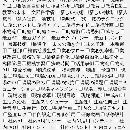
作成
提案書自動化
損益分析
教師
教育
教育DX
教育の未来
文部科学省
新しい技術
新しい挑戦
新人
教育
新入社員
新技術
新時代
旅
旅のテクニック
旅のヒント
旅行アプリ
旅行ガイド
旅行計画
日
本物流
時短
時短ツール
時短術
暗黙知
暮らし
最新AI
最新ガイド
最新テクノロジー
最新トレンド
最新技術
最適化
未来の働き方
未来予測
本番運
用
棚卸
検索拡張生成
業務フロー
業務効率化
業
務改善
業務改革
業務最適化
業務自動化
標準化
権限管理
機械学習
決裁時間
活用事例
物流
物流
AI
物流改善
物流改革
物流業界
物語
珍道中
現
場
現場DX
現場のDX
現場のリアル
現場の勘
現
場の声
現場の悩み
現場の抵抗
現場の課題
現場コミ
ュニケーション
現場マネジメント
現場主導
現場変革
現場改善
現場改革
現場目線
現場課題
生成AI
生活の変化
生産スケジューラ
生産性
生産性向上
生
産管理
生産管理DX
生産計画
町内会
画像テキスト
監査ログ
目的設定
知識活用
研修動画
研修設計
社内AI
社内AIポリシー
社内AI活用コンテスト
社
内FAQ
社内アンケート
社内イベント
社内コミュニケ