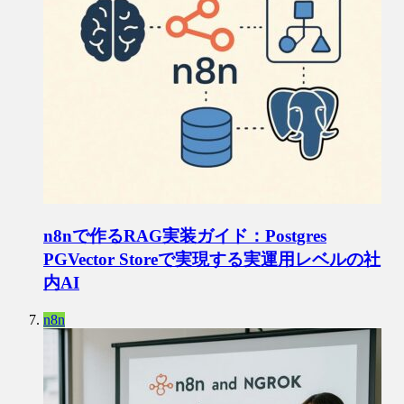
n8nで作るRAG実装ガイド：Postgres
PGVector Storeで実現する実運用レベルの社
内AI
n8n