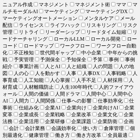
ニュアル作成
マネジメント
マネジメント術
ママ
マ
ルチモーダルAI
マーケティング
マーケティングDX
マーケティングオートメーション
メンタルケア
メール
配信
ライセンス
ライフハック
リスキリング
リスク
管理
リトライ
リーダーシップ
リードタイム短縮
リ
ードナーチャリング
ローカルLLM
ローカル開発
ロー
コード
ロードマップ
ワークフロー
ワークフロー自動
化
不正検知
世代間ギャップ
中小企業
中年からの挑
戦
予実管理
予測保全
予知保全
予算
事例
事例
紹介
事業計画
人とAI
人と組織
人の問題
人の地
図
人の心
人を動かす
人事
人事DX
人事戦略
人
事育成
人工知能
人心掌握
人手不足
人材採用
人
材育成
人材離職防止
人生100年時代
人的ファイアウ
ォール
人間の価値
人間ドラマ
人間中心
人間中心
AI
人間力
人間関係
仕事への影響
仕事効率化
仕
事術
仕組み化
企業AI
企業向け
企業向けAI
企業
変革
企業成長
企業戦略
企業改革
企業文化
企業
法務
企業活用
企業研修
企業課題
企業防衛
企画
会計
会計業務
会議効率化
使い方
倉庫管理
個
別最適化
健康管理
働き方
働き方改革
全員最適