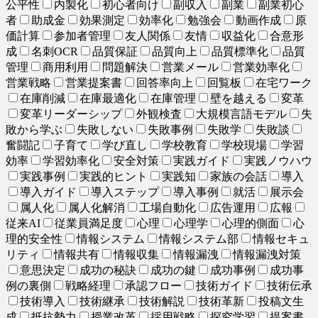
公平性
内製化
初心者向け
副収入
副業
副業初心
者
助成金
効果測定
効率化
勉強会
動画作成
原
価計算
参加者管理
友人関係
友情
収益化
合意形
成
名刺OCR
品質保証
品質向上
品質標準化
品質
管理
商用利用
問題解決
営業メール
営業効率化
営業戦略
営業提案書
回答率向上
回覧板
在宅ワーク
在庫削減
在庫最適化
在庫管理
壁を越える
変革
変革リーダーシップ
外観検査
大規模言語モデル
失
敗から学ぶ
失敗しない
失敗事例
失敗学
失敗談
奮闘記
子育て
学び直し
学校教育
学校現場
学習
効率
学習効率化
安全対策
実践ガイド
実践ノウハウ
実践事例
実践的ヒント
実践知
家族の会話
導入
導入ガイド
導入ステップ
導入事例
就活
展示会
属人化
属人化解消
工場自動化
広告運用
広報
従来AI
従業員満足度
心理
心理学
心理的側面
心
理的安全性
情報システム
情報システム部
情報セキュ
リティ
情報共有
情報収集
情報漏洩
情報漏洩対策
意思決定
成功の秘訣
成功の鍵
成功事例
成功事
例の裏側
戦略経理
承認フロー
技術ガイド
技術伝承
技術導入
技術継承
技術解説
技術革新
投稿文生
成
抵抗勢力
授業改革
採用戦略
探究学習
提案書