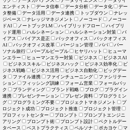
ッグ
データガバナンス
データサイエンス
データサイ
エンティスト
データ信奉
データ分析
データ化
デー
タ整備
データ活用
データ連携
トップダウン
ナレッ
ジベース
ナレッジマネジメント
ノーコード
ノーコー
ドAI
ノートブックLM
ハイブリッドフロー
ハイブリ
ッド運用
ハルシネーション
ハルシネーション対策
バ
イアス
バイアス是正
バックオフィス
バックオフィス
AI
バックオフィス改革
バージョン管理
パパ
パー
ソナル旅行
パープルピープル
ヒヤリハット
ヒューマ
ンエラー
ヒューマンエラー対策
ビジネス
ビジネスAI
ビジネススキル
ビジネスハック
ビジネス効率化
ビ
ジネス戦略
ビジネス活用
ビジネス自動化
ビッグデー
タ
ファイル連携
ファインチューニング
ファシリテー
ション
フィッシング訓練
フォーム営業
フォールバッ
ク
ブランディング
ブランド戦略
ブログ
プラグイン
連携
プレゼンテーション
プレゼン資料
プログラミン
グ
プログラミング不要
プロジェクトマネジメント
プ
ロジェクト成功
プロジェクト推進
プロジェクト管理
プロフィットセンター
プロンプト
プロンプトエンジニ
アリング
プロンプト術
プロンプト設計
ベクトルデー
タベース
ベストプラクティス
ペルソナ
ポカヨケ
マ