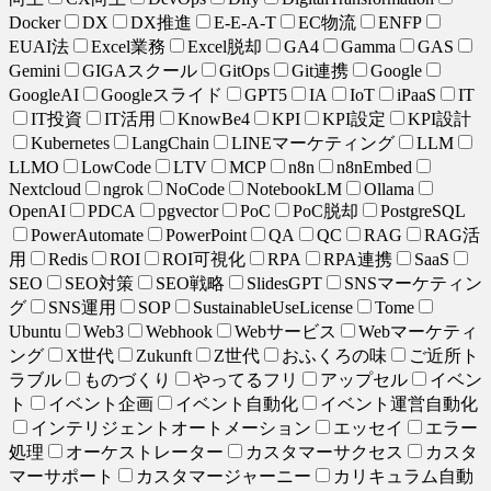
Docker
DX
DX推進
E-E-A-T
EC物流
ENFP
EUAI法
Excel業務
Excel脱却
GA4
Gamma
GAS
Gemini
GIGAスクール
GitOps
Git連携
Google
GoogleAI
Googleスライド
GPT5
IA
IoT
iPaaS
IT
IT投資
IT活用
KnowBe4
KPI
KPI設定
KPI設計
Kubernetes
LangChain
LINEマーケティング
LLM
LLMO
LowCode
LTV
MCP
n8n
n8nEmbed
Nextcloud
ngrok
NoCode
NotebookLM
Ollama
OpenAI
PDCA
pgvector
PoC
PoC脱却
PostgreSQL
PowerAutomate
PowerPoint
QA
QC
RAG
RAG活
用
Redis
ROI
ROI可視化
RPA
RPA連携
SaaS
SEO
SEO対策
SEO戦略
SlidesGPT
SNSマーケティン
グ
SNS運用
SOP
SustainableUseLicense
Tome
Ubuntu
Web3
Webhook
Webサービス
Webマーケティ
ング
X世代
Zukunft
Z世代
おふくろの味
ご近所ト
ラブル
ものづくり
やってるフリ
アップセル
イベン
ト
イベント企画
イベント自動化
イベント運営自動化
インテリジェントオートメーション
エッセイ
エラー
処理
オーケストレーター
カスタマーサクセス
カスタ
マーサポート
カスタマージャーニー
カリキュラム自動