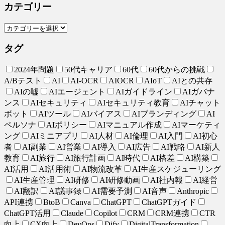
カテゴリー
タグ
2024年問題
50代キャリア
60代
60代からの挑戦
A/Bテスト
AI
AI-OCR
AIOCR
AIoT
AIとの共存
AIの嘘
AIエージェント
AIガイドライン
AIガバナ
ンス
AIセキュリティ
AIセキュリティ教育
AIチャット
ボット
AIツール
AIバイアス
AIブランディング
AI
ペルソナ
AIポリシー
AIマニュアル作成
AIマーケティ
ング
AIミニアプリ
AI人材
AI倫理
AI入門
AI初心
者
AI副業
AI営業
AI導入
AI広告
AI戦略
AI新人
教育
AI旅行
AI旅行計画
AI時代
AI格差
AI構築
AI活用
AI活用術
AI物流改革
AI生産スケジューリング
AI生産管理
AI研修
AI研修動画
AI社内報
AI経営
AI翻訳
AI議事録
AI需要予測
AI音声
Anthropic
API連携
BtoB
Canva
ChatGPT
ChatGPTガイド
ChatGPT活用
Claude
Copilot
CRM
CRM連携
CTR
向上
CX向上
DevOps
Dify
DigitalTransformation