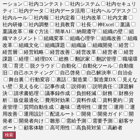
ーション
社内コンテスト
社内システム
社内セキュリ
ティ
社内データ
社内データ活用
社内ヘルプデスク
社内ルール
社内報
社内定着
社内改革
社内文書
社内研修
社内調整
社員教育
社長
神Excel
稟議
稟議改革
稼ぐ方法
簡単AI
納期遵守
組織の壁
組
織マネジメント
組織変革
組織心理学
組織改善
組織
改革
組織文化
組織課題
組織論
組織開発
経営
経営層
経営戦略
経営改善
経営改革
経営者
経営
課題
経理
経理DX
総務
翻訳家
翻訳管理
職場環
境
育児
脱クラウド
自動化
自動化ツール
自動復
旧
自己ホスティング
自己啓発
自己解決率
自治会
舞台裏
行動変容
裏話
製造業
製造業DX
見えな
い壁
見える化
記事作成
説得術
説明責任
課題解
決
請求書処理
議事録作成
負担軽減
財務
財務分
析
販促最適化
費用対効果
資料作成
資料要約
資
産管理
質問自動生成
趣味
透明性
運営
運用
運
用改善
運用設計
配送ルート
開発
開発ガイド
開
発者
開発者向け
雛形
需給予測
需要予測
顧客サ
ポート
顧客体験
高可用性
高負荷対策
高齢者
検索